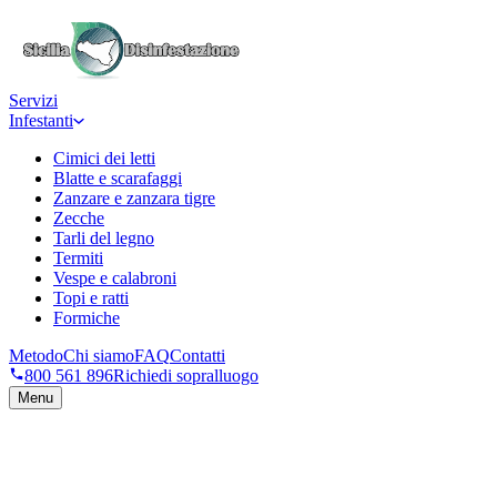
Servizi
Infestanti
Cimici dei letti
Blatte e scarafaggi
Zanzare e zanzara tigre
Zecche
Tarli del legno
Termiti
Vespe e calabroni
Topi e ratti
Formiche
Metodo
Chi siamo
FAQ
Contatti
800 561 896
Richiedi sopralluogo
Menu