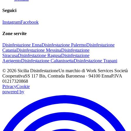
Seguici
Instagram
Facebook
Zone servite
Disinfestazione
Enna
Disinfestazione
Palermo
Disinfestazione
Catania
Disinfestazione
Messina
Disinfestazione
Siracusa
Disinfestazione
Ragusa
Disinfestazione
Agrigento
Disinfestazione
Caltanissetta
Disinfestazione
Trapani
©
2026
Sicilia Disinfestazione
Un marchio di Work Services Società
Cooperativa
SS 117 Bis, Contrada Baronessa · 94100 Enna
P.IVA
01217320868
Privacy
Cookie
powered by