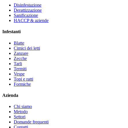
Disinfestazione
Derattizzazione
Sanificazione
HACCP & aziende
Infestanti
Blatte
Cimici dei letti
Zanzare
Zecche
Tarli
Termiti
Vespe
Topi e ratti
Formiche
Azienda
Chi siamo
Metodo
Settori
Domande frequenti
Contatti