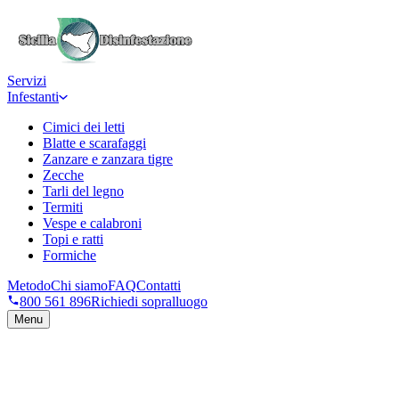
Servizi
Infestanti
Cimici dei letti
Blatte e scarafaggi
Zanzare e zanzara tigre
Zecche
Tarli del legno
Termiti
Vespe e calabroni
Topi e ratti
Formiche
Metodo
Chi siamo
FAQ
Contatti
800 561 896
Richiedi sopralluogo
Menu
Richiedi sopralluogo
→
Numero verde 800 561 896