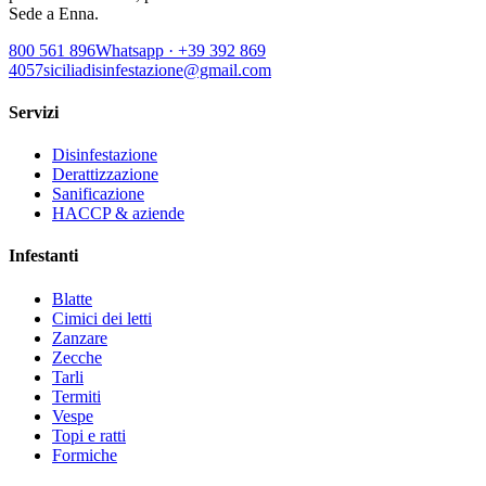
Sede a Enna.
800 561 896
Whatsapp · +39 392 869
4057
siciliadisinfestazione@gmail.com
Servizi
Disinfestazione
Derattizzazione
Sanificazione
HACCP & aziende
Infestanti
Blatte
Cimici dei letti
Zanzare
Zecche
Tarli
Termiti
Vespe
Topi e ratti
Formiche