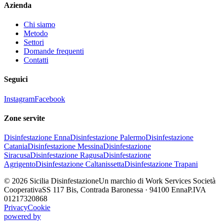
Azienda
Chi siamo
Metodo
Settori
Domande frequenti
Contatti
Seguici
Instagram
Facebook
Zone servite
Disinfestazione
Enna
Disinfestazione
Palermo
Disinfestazione
Catania
Disinfestazione
Messina
Disinfestazione
Siracusa
Disinfestazione
Ragusa
Disinfestazione
Agrigento
Disinfestazione
Caltanissetta
Disinfestazione
Trapani
©
2026
Sicilia Disinfestazione
Un marchio di Work Services Società
Cooperativa
SS 117 Bis, Contrada Baronessa · 94100 Enna
P.IVA
01217320868
Privacy
Cookie
powered by